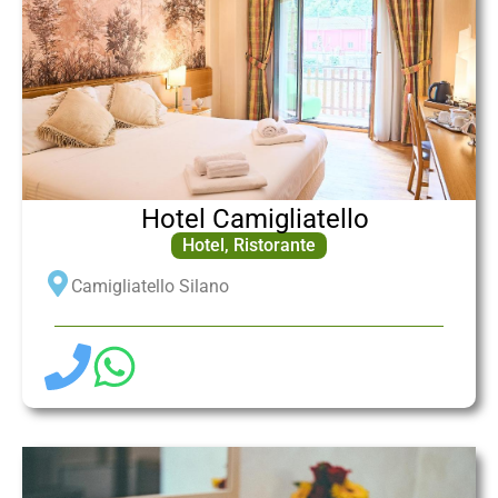
Hotel Camigliatello
Hotel
,
Ristorante
Camigliatello Silano